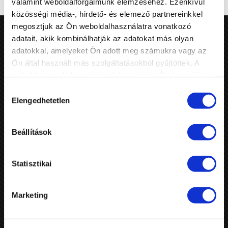
valamint weboldalforgalmunk elemzéséhez. Ezenkívül
közösségi média-, hirdető- és elemező partnereinkkel
megosztjuk az Ön weboldalhasználatra vonatkozó
adatait, akik kombinálhatják az adatokat más olyan
adatokkal, amelyeket Ön adott meg számukra vagy az
Ön által használt más szolgáltatásokból gyűjtöttek. A
weboldalon való böngészés folytatásával Ön hozzájárul a
MEDIKÉMIA
sütik használatához.
Hozzájárulás
Elengedhetetlen
kiválasztása
Aeroszol gyártás, autóápolási-, autóüzemeltetési vegyi termékek.
Aeroszolos festékek, háztartásvegyi termékek, műszaki aeroszolok.
Tudásbázis 50 év tapasztalattal. 100 % magyar magántulajdon.
Beállítások
Korszerű, rugalmas technológia, ISO 9001:2015, 14001:2015
Integrált Irányítási Rendszer.
Private Label termékgyártás - nagynevű nemzetközi referenciák.
Statisztikai
Innováció, korrekt üzleti magatartás, megbízhatóság.
KAPCSOLAT
Marketing
Cím: 6728 Szeged,
Zsámbokréti sor 1/A