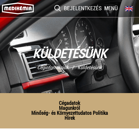
BEJELENTKEZÉS
MENÜ
KÜLDETÉSÜNK
Céginformációk / Küldetésünk
Cégadatok
Magunkról
Minőség- és Környezettudatos Politika
Hírek