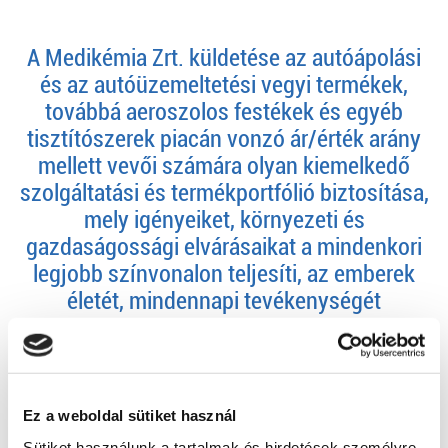
A Medikémia Zrt. küldetése az autóápolási
és az autóüzemeltetési vegyi termékek,
továbbá aeroszolos festékek és egyéb
tisztítószerek piacán vonzó ár/érték arány
mellett vevői számára olyan kiemelkedő
szolgáltatási és termékportfólió biztosítása,
mely igényeiket, környezeti és
gazdaságossági elvárásaikat a mindenkori
legjobb színvonalon teljesíti, az emberek
életét, mindennapi tevékenységét
megkönnyíti, biztonságosabbá,
kényelmesebbé, színesebbé teszi.
A Medikémia Zrt. célja, hogy továbbra is
Ez a weboldal sütiket használ
nyitott, megbízható partnere legyen vevői
Sütiket használunk a tartalmak és hirdetések személyre