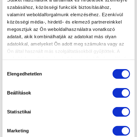
mellett beszállítóinak és a vállalat
szabásához, közösségi funkciók biztosításához,
környezetét jelentő társadalmi
valamint weboldalforgalmunk elemzéséhez. Ezenkívül
közösségnek. Valamennyi dolgozójának
közösségi média-, hirdető- és elemező partnereinkkel
elégedettségre és büszkeségre okot adó
megosztjuk az Ön weboldalhasználatra vonatkozó
munkaadóvá, minden részvényese számára
adatait, akik kombinálhatják az adatokat más olyan
adatokkal, amelyeket Ön adott meg számukra vagy az
hosszútávon is biztos és megbecsült
Ön által használt más szolgáltatásokból gyűjtöttek. A
befektetési lehetőséget nyújtó vállalkozássá
weboldalon való böngészés folytatásával Ön hozzájárul a
akar válni.
sütik használatához.
Hozzájárulás
Elengedhetetlen
kiválasztása
A Medikémia Zrt. értéket teremt életének
minden jelenlegi részese és jövőbeli
Beállítások
partnere számára. Folyamatos fejlődés és
innováció mellett iparágának elismert,
tiszteletreméltó és példamutató szereplője,
Statisztikai
mellyel hozzájárul a magyar ipar és a magyar
termékek hírnevének erősítéséhez.
Marketing