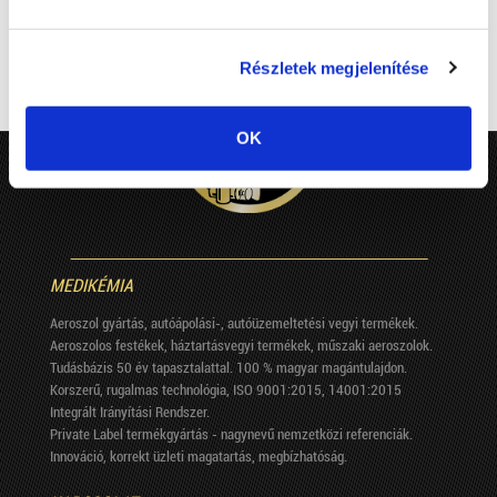
Részletek megjelenítése
OK
MEDIKÉMIA
Aeroszol gyártás, autóápolási-, autóüzemeltetési vegyi termékek.
Aeroszolos festékek, háztartásvegyi termékek, műszaki aeroszolok.
Tudásbázis 50 év tapasztalattal. 100 % magyar magántulajdon.
Korszerű, rugalmas technológia, ISO 9001:2015, 14001:2015
Integrált Irányítási Rendszer.
Private Label termékgyártás - nagynevű nemzetközi referenciák.
Innováció, korrekt üzleti magatartás, megbízhatóság.