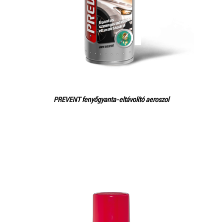
PREVENT fenyőgyanta-eltávolító aeroszol