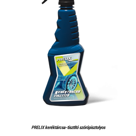
PRELIX keréktárcsa-tisztító szórópisztolyos