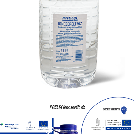
PRELIX ioncserélt víz