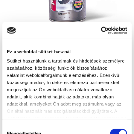
PREVENT gumiápoló színtelen aeroszol
Ez a weboldal sütiket használ
Sütiket használunk a tartalmak és hirdetések személyre
szabásához, közösségi funkciók biztosításához,
valamint weboldalforgalmunk elemzéséhez. Ezenkívül
közösségi média-, hirdető- és elemező partnereinkkel
megosztjuk az Ön weboldalhasználatra vonatkozó
adatait, akik kombinálhatják az adatokat más olyan
adatokkal, amelyeket Ön adott meg számukra vagy az
Ön által használt más szolgáltatásokból gyűjtöttek. A
weboldalon való böngészés folytatásával Ön hozzájárul a
sütik használatához.
Hozzájárulás
Elengedhetetlen