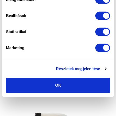
kiválasztása
Beállítások
Statisztikai
Marketing
Részletek megjelenítése
PRELIX gumiápoló szórópisztolyos
OK