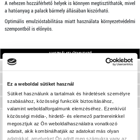
A nehezen hozzáférhető helyek is könnyen megtisztíthatók, mivel
a hatóanyag a palack bármely állásában kiszórható.
Optimális emulzióstabilitása miatt használata környezetvédelmi
szempontból is előnyös.
HASZNÁLATI ÚTMUTATÓ
EGYÉB TERMÉK INFORMÁCIÓ
VÉLEMÉNYEK
Ez a weboldal sütiket használ
KÉRDÉSEK, VÁLASZOK
Sütiket használunk a tartalmak és hirdetések személyre
szabásához, közösségi funkciók biztosításához,
ADATLAPOK
valamint weboldalforgalmunk elemzéséhez. Ezenkívül
közösségi média-, hirdető- és elemező partnereinkkel
HASZNÁLATI ÚTMUTATÓ
megosztjuk az Ön weboldalhasználatra vonatkozó
adatait, akik kombinálhatják az adatokat más olyan
adatokkal, amelyeket Ön adott meg számukra vagy az