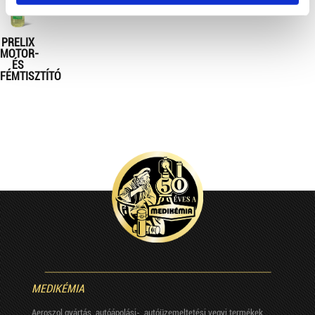
PRELIX
MOTOR-
ÉS
FÉMTISZTÍTÓ
MEDIKÉMIA
Aeroszol gyártás, autóápolási-, autóüzemeltetési vegyi termékek.