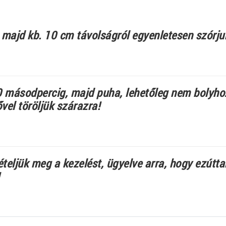
, majd kb. 10 cm távolságról egyenletesen szórjuk
0 másodpercig, majd puha, lehetőleg nem bolyhozó
ővel töröljük szárazra!
eljük meg a kezelést, ügyelve arra, hogy ezúttal 