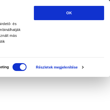
BEJELENTKEZÉS
MENÜ
OK
LIX karosszéria- és üvegtisztító
irdető- és
mbinálhatják
sznált más
tik
eting
Részletek megjelenítése
GTISZTÍTÓ