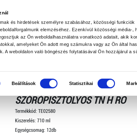
AUTÓÁPOLÁS
znál
ő tisztító és ápolószerek
Karosszéria és keréktárcsa tisztítók
PRE
almak és hirdetések személyre szabásához, közösségi funkciók
szórópisztolyos
weboldalforgalmunk elemzéséhez. Ezenkívül közösségi média-, h
gosztjuk az Ön weboldalhasználatra vonatkozó adatait, akik ko
atokkal, amelyeket Ön adott meg számukra vagy az Ön által ha
ek. A weboldalon való böngészés folytatásával Ön hozzájárul a sü
Beállítások
Statisztikai
Mark
PRELIX KAROSSZÉRIA- ÉS ÜVE
SZÓRÓPISZTOLYOS TN H RO
Termékkód:
TE02580
Kiszerelés: 710 ml
Egységcsomag:
12db