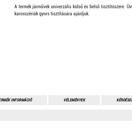
A termék járművek univerzális külső és belső tisztítószere. Üv
karosszériák gyors tisztítására ajánljuk.
ERMÉK INFORMÁCIÓ
VÉLEMÉNYEK
KÉRDÉSE