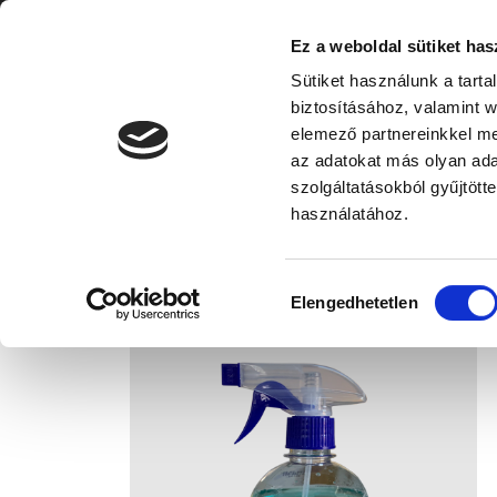
Ez a weboldal sütiket has
Termékek
Autóápolás
Küls
Sütiket használunk a tart
biztosításához, valamint 
elemező partnereinkkel me
az adatokat más olyan ad
szolgáltatásokból gyűjtött
használatához.
Hozzájárulás
Elengedhetetlen
kiválasztása