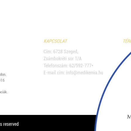
KAPCSOLAT
TÉR
Cím: 6728 Szeged,
Zsámbokréti sor 1/A
Telefonszám: 62/592-777*
E-mail cím: info@medikemia.hu
don.
015
ciák.
s reserved
C