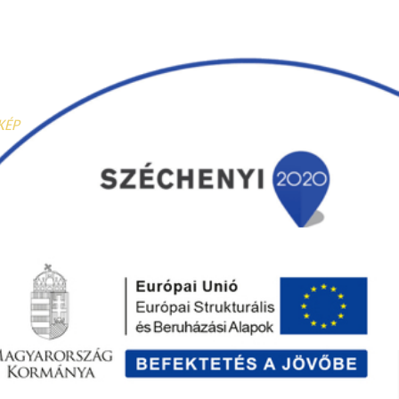
KÉP
reated by