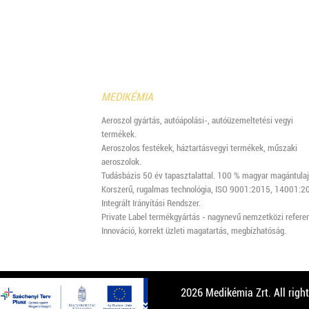
MEDIKÉMIA
Aeroszol gyártás, autóápolási-, autóüzemeltetési vegyi
termékek.
Aeroszolos festékek, háztartásvegyi termékek, műszaki
aeroszolok.
Tudásbázis 50 év tapasztalattal. 100 % magyar magántulaj
Korszerű, rugalmas technológia, ISO 9001:2015, 14001:2
Integrált Irányítási Rendszer.
Private Label termékgyártás - nagynevű nemzetközi referen
Innováció, korrekt üzleti magatartás, megbízhatóság.
2026 Medikémia Zrt. All right