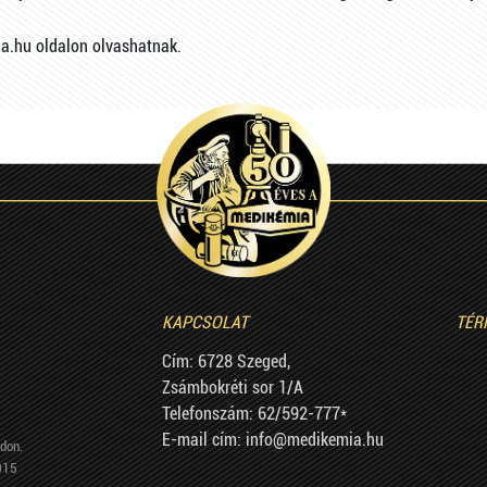
a.hu oldalon olvashatnak.
KAPCSOLAT
TÉR
Cím: 6728 Szeged,
Zsámbokréti sor 1/A
Telefonszám: 62/592-777*
E-mail cím: info@medikemia.hu
don.
015