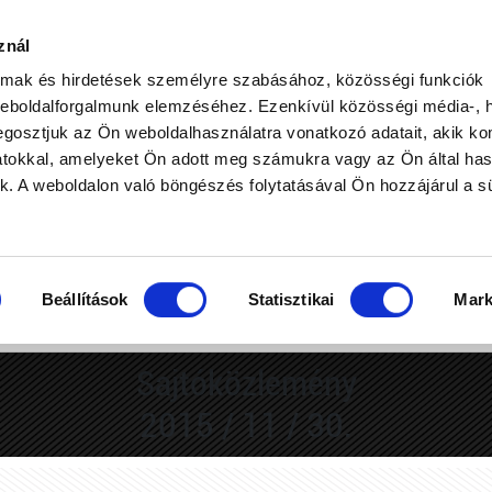
znál
almak és hirdetések személyre szabásához, közösségi funkciók
weboldalforgalmunk elemzéséhez. Ezenkívül közösségi média-, h
gosztjuk az Ön weboldalhasználatra vonatkozó adatait, akik ko
atokkal, amelyeket Ön adott meg számukra vagy az Ön által ha
1-14-2014-00048 SAJTÓKÖ
ek. A weboldalon való böngészés folytatásával Ön hozzájárul a sü
Kezdőoldal / GINOP-1.2.1-14-2014-00048 Sajtóközlemény(ek)
Beállítások
Statisztikai
Mark
Sajtóközlemény
2015 / 11 / 30.