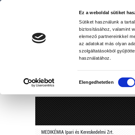
Ez a weboldal sütiket has
Sütiket használunk a tart
biztosításához, valamint 
elemező partnereinkkel me
az adatokat más olyan ad
GINOP-1.2.
szolgáltatásokból gyűjtött
használatához.
Hozzájárulás
Elengedhetetlen
kiválasztása
MEDIKÉMIA Ipari és Kereskedelmi Zrt.