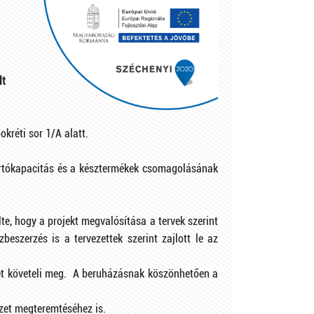
lt
kréti sor 1/A alatt.
yártókapacitás és a késztermékek csomagolásának
e, hogy a projekt megvalósítása a tervek szerint
beszerzés is a tervezettek szerint zajlott le az
ét követeli meg. A beruházásnak köszönhetően a
zet megteremtéséhez is.