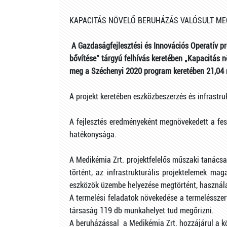
KAPACITÁS NÖVELŐ BERUHÁZÁS VALÓSULT MEG
A Gazdaságfejlesztési és Innovációs Operatív p
bővítése" tárgyú felhívás keretében „Kapacitás 
meg a Széchenyi 2020 program keretében 21,04 mi
A projekt keretében eszközbeszerzés és infrastru
A fejlesztés eredményeként megnövekedett a fes
hatékonysága.
A Medikémia Zrt. projektfelelős műszaki tanácsa
történt, az infrastrukturális projektelemek mag
eszközök üzembe helyezése megtörtént, használ
A termelési feladatok növekedése a termeléssz
társaság 119 db munkahelyet tud megőrizni.
A beruházással a Medikémia Zrt. hozzájárul a k