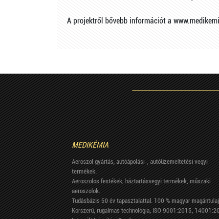
A projektről bővebb információt a www.medikemi
MEDIKÉMIA
Aeroszol gyártás, autóápolási-, autóüzemeltetési vegyi
termékek.
Aeroszolos festékek, háztartásvegyi termékek, műszaki
aeroszolok.
Tudásbázis 50 év tapasztalattal. 100 % magyar magántulaj
Korszerű, rugalmas technológia, ISO 9001:2015, 14001:2