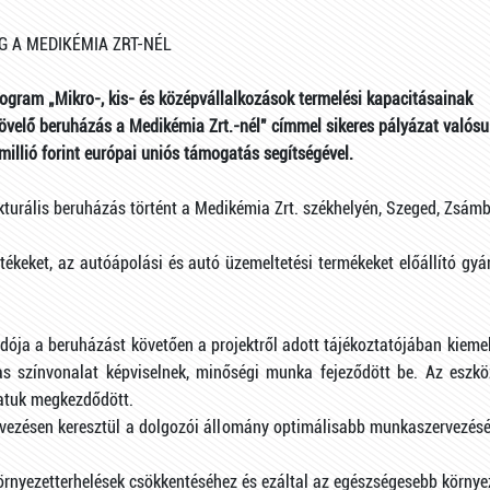
 A MEDIKÉMIA ZRT-NÉL
rogram „Mikro-, kis- és középvállalkozások termelési kapacitásainak
növelő beruházás a Medikémia Zrt.-nél" címmel sikeres pályázat valósu
llió forint európai uniós támogatás segítségével.
kturális beruházás történt a Medikémia Zrt. székhelyén, Szeged, Zsámbo
tékeket, az autóápolási és autó üzemeltetési termékeket előállító g
dója a beruházást követően a projektről adott tájékoztatójában kiemelt
as színvonalat képviselnek, minőségi munka fejeződött be. Az eszköz
atuk megkezdődött.
ervezésen keresztül a dolgozói állomány optimálisabb munkaszervezés
örnyezetterhelések csökkentéséhez és ezáltal az egészségesebb környe