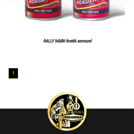
RALLY hőálló festék aeroszol
1