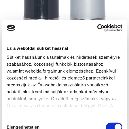
Ez a weboldal sütiket használ
Sütiket használunk a tartalmak és hirdetések személyre
szabásához, közösségi funkciók biztosításához,
valamint weboldalforgalmunk elemzéséhez. Ezenkívül
közösségi média-, hirdető- és elemező partnereinkkel
megosztjuk az Ön weboldalhasználatra vonatkozó
adatait, akik kombinálhatják az adatokat más olyan
adatokkal, amelyeket Ön adott meg számukra vagy az
Ön által használt más szolgáltatásokból gyűjtöttek. A
weboldalon való böngészés folytatásával Ön hozzájárul a
sütik használatához.
PREVENT hőálló festék aeroszol
Hozzájárulás
Elengedhetetlen
kiválasztása