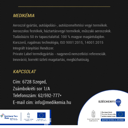
MEDIKÉMIA
Aeroszol gyártás, autóápolási-, autóüzemeltetési vegyi termékek.
Aeroszolos festékek, háztartásvegyi termékek, műszaki aeroszolok.
Tudásbázis 50 év tapasztalattal. 100 % magyar magántulajdon.
Korszerű, rugalmas technológia, ISO 9001:2015, 14001:2015
Integrált Irányítási Rendszer.
Private Label termékgyártás - nagynevű nemzetközi referenciák.
Innováció, korrekt üzleti magatartás, megbízhatóság.
KAPCSOLAT
Cím: 6728 Szeged,
Zsámbokréti sor 1/A
Telefonszám: 62/592-777*
E-mail cím: info@medikemia.hu
TÉRKÉP