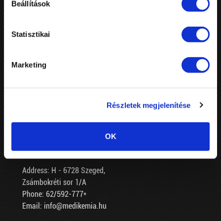
Beállítások
Statisztikai
MEDIKÉMIA
Aerosol manufacturing, car care, car operating chemical products.
Marketing
Paint aerosols, household cleaners, technical aerosols.
Knowledge base with 50 years of experience. 100 % Hungarian private
ownership.
Up to date, flexible technology, ISO 9001:2015, 14001:2015
Részletek megjelenítése
Integrated Management System.
Private Label manufacturing - famous international references.
Innovation, fair business behaviour.
OK
CONTACT
Address: H - 6728 Szeged,
Zsámbokréti sor 1/A
Phone: 62/592-777*
Email: info@medikemia.hu