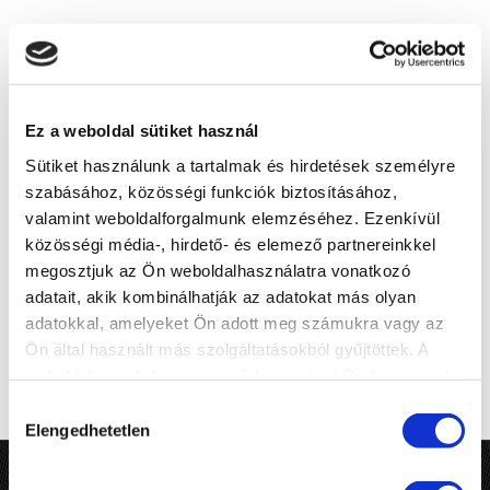
mobile
email
phone
00 36
Export
30
Ez a weboldal sütiket használ
export@medikemia.hu
manager
206
Sütiket használunk a tartalmak és hirdetések személyre
0146
szabásához, közösségi funkciók biztosításához,
00 36
valamint weboldalforgalmunk elemzéséhez. Ezenkívül
Domestic
30
közösségi média-, hirdető- és elemező partnereinkkel
ertekesit@medikemia.hu
sales
938
megosztjuk az Ön weboldalhasználatra vonatkozó
7187
adatait, akik kombinálhatják az adatokat más olyan
adatokkal, amelyeket Ön adott meg számukra vagy az
Ön által használt más szolgáltatásokból gyűjtöttek. A
weboldalon való böngészés folytatásával Ön hozzájárul a
sütik használatához.
Hozzájárulás
Elengedhetetlen
kiválasztása