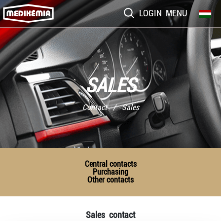
LOGIN
MENU
SALES
Contact / Sales
Central contacts
Purchasing
Other contacts
Sales contact